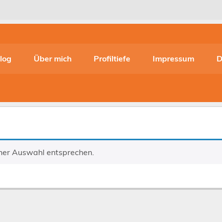
log
Über mich
Profiltiefe
Impressum
D
iner Auswahl entsprechen.