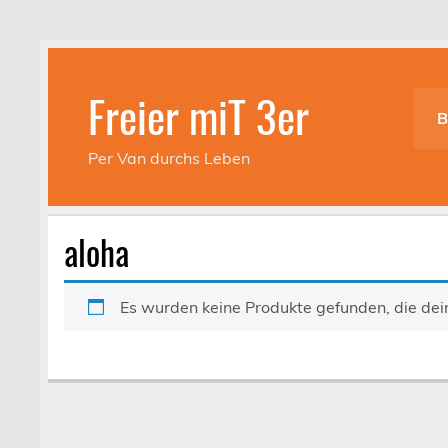
Skip
to
content
Freier miT 3er
B
Per Van durchs Leben
aloha
Es wurden keine Produkte gefunden, die de