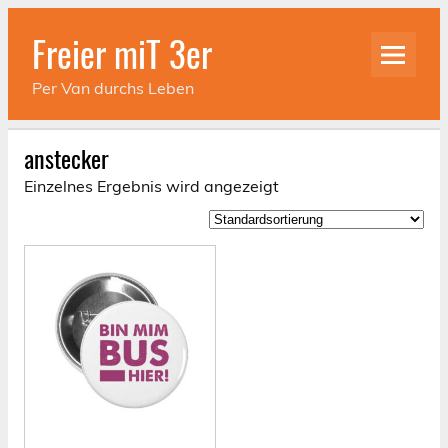
Skip
to
Freier miT 3er
content
Per Van durchs Leben
anstecker
Einzelnes Ergebnis wird angezeigt