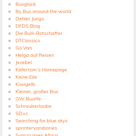
Busglück
By Bus around the world
Dehler Jungs
DFDS Blog
Die Bulli-Botschafter
DTClassics
Go Van
Helga auf Reisen
Jezebel
Käfertom´s Homepage
Keine Eile
Kiwigelb
Kleiner, großer Bus
OW Buslife
Schrauberlaube
SD.vc
Searching for blue skys
sprintervandiaries
Syncro goes Africa