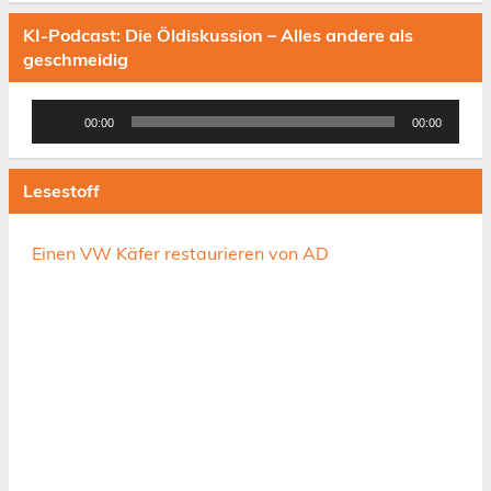
KI-Podcast: Die Öldiskussion – Alles andere als
geschmeidig
Audio-
00:00
00:00
Player
Lesestoff
Einen VW Käfer restaurieren von AD