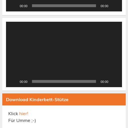
00:00
00:00
Video-
Player
00:00
00:00
Download Kinderbett-Stütze
Klick
hier!
Für Umme ;-)