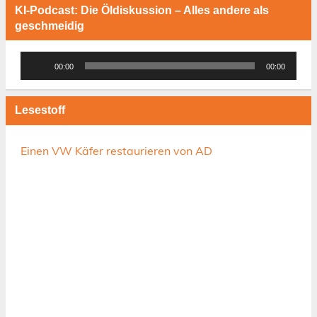
KI-Podcast: Die Öldiskussion – Alles andere als
geschmeidig
Audio-
00:00
00:00
Player
Lesestoff
Einen VW Käfer restaurieren von AD