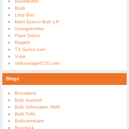
Bullinauten
Busli
Lazy Bus
Mein Syncro Bulli 14"
Orangetrotter
Plaid Zebra
Ragetli
T3-Synco.com
Viaje
VolkswagenT25.com
Blogs
Bravebird
Bulli-Auszeit
Bulli-Schrauber-NMS
Bulli-Totti
Bulliverreisen
Busglück