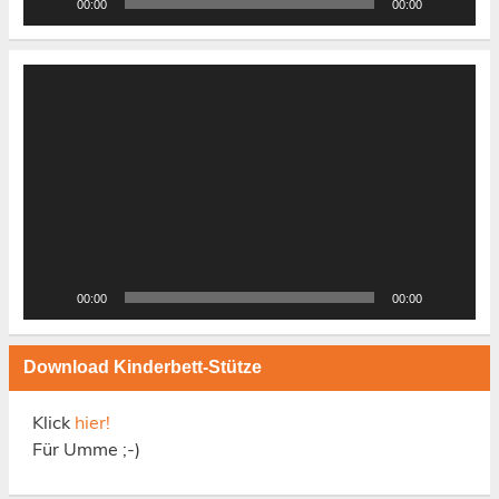
00:00
00:00
Video-
Player
00:00
00:00
Download Kinderbett-Stütze
Klick
hier!
Für Umme ;-)