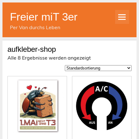
Skip
to
content
Freier miT 3er
Per Van durchs Leben
aufkleber-shop
Alle 8 Ergebnisse werden angezeigt