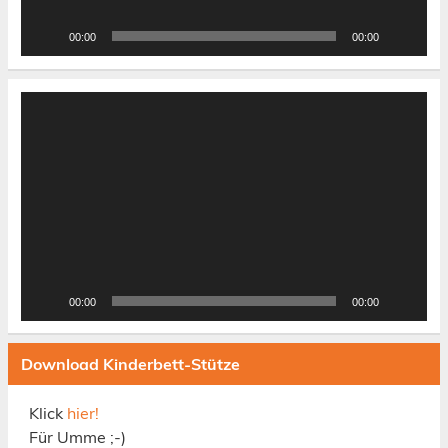
00:00
00:00
Video-
Player
00:00
00:00
Download Kinderbett-Stütze
Klick
hier!
Für Umme ;-)