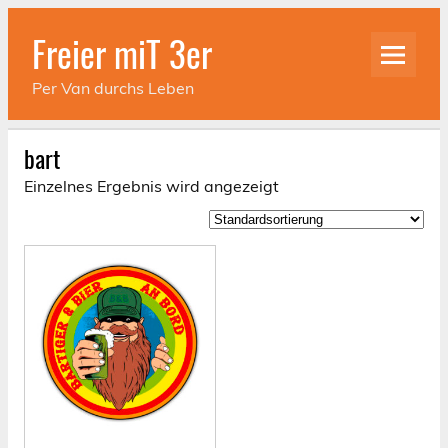
Skip
to
Freier miT 3er
content
Per Van durchs Leben
bart
Einzelnes Ergebnis wird angezeigt