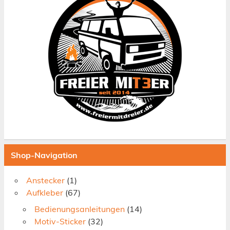
Shop-Navigation
Anstecker
(1)
Aufkleber
(67)
Bedienungsanleitungen
(14)
Motiv-Sticker
(32)