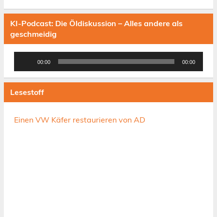
KI-Podcast: Die Öldiskussion – Alles andere als
geschmeidig
Audio-
00:00
00:00
Player
Lesestoff
Einen VW Käfer restaurieren von AD