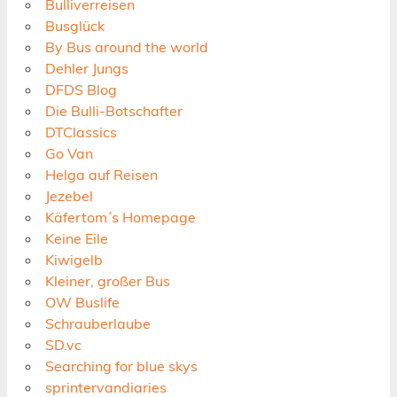
Bulliverreisen
Busglück
By Bus around the world
Dehler Jungs
DFDS Blog
Die Bulli-Botschafter
DTClassics
Go Van
Helga auf Reisen
Jezebel
Käfertom´s Homepage
Keine Eile
Kiwigelb
Kleiner, großer Bus
OW Buslife
Schrauberlaube
SD.vc
Searching for blue skys
sprintervandiaries