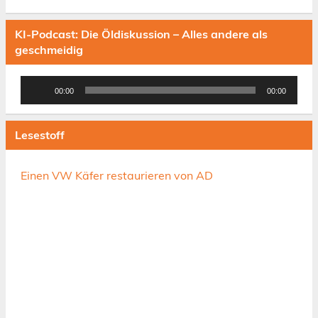
KI-Podcast: Die Öldiskussion – Alles andere als
geschmeidig
Audio-
00:00
00:00
Player
Lesestoff
Einen VW Käfer restaurieren von AD