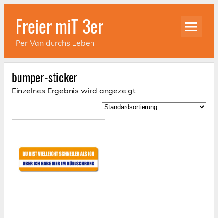
Skip
to
Freier miT 3er
content
Per Van durchs Leben
bumper-sticker
Einzelnes Ergebnis wird angezeigt