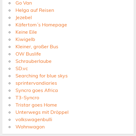
Go Van
Helga auf Reisen
Jezebel
Käfertom´s Homepage
Keine Eile
Kiwigelb
Kleiner, großer Bus
OW Buslife
Schrauberlaube
SD.vc
Searching for blue skys
sprintervandiaries
Syncro goes Africa
T3-Syncro
Tristar goes Home
Unterwegs mit Dröppel
volkswagenbulli
Wohnwagon