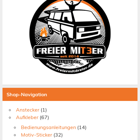
Shop-Navigation
Anstecker
(1)
Aufkleber
(67)
Bedienungsanleitungen
(14)
Motiv-Sticker
(32)