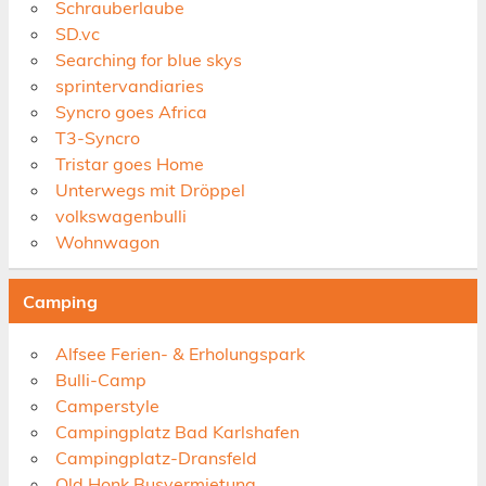
Schrauberlaube
SD.vc
Searching for blue skys
sprintervandiaries
Syncro goes Africa
T3-Syncro
Tristar goes Home
Unterwegs mit Dröppel
volkswagenbulli
Wohnwagon
Camping
Alfsee Ferien- & Erholungspark
Bulli-Camp
Camperstyle
Campingplatz Bad Karlshafen
Campingplatz-Dransfeld
Old Honk Busvermietung