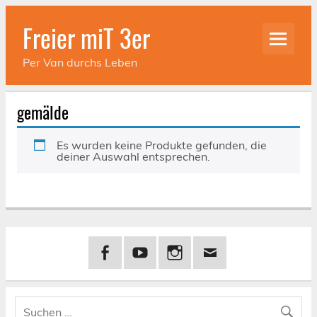
Skip
to
Freier miT 3er
content
Per Van durchs Leben
gemälde
Es wurden keine Produkte gefunden, die
deiner Auswahl entsprechen.