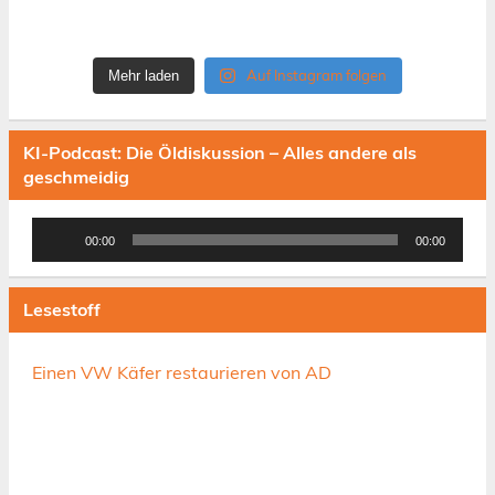
Auf Instagram folgen
Mehr laden
KI-Podcast: Die Öldiskussion – Alles andere als
geschmeidig
Audio-
00:00
00:00
Player
Lesestoff
Einen VW Käfer restaurieren von AD