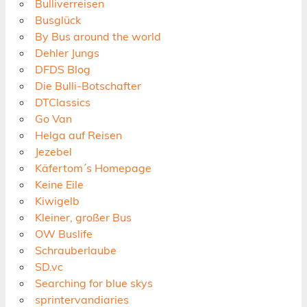
Bulliverreisen
Busglück
By Bus around the world
Dehler Jungs
DFDS Blog
Die Bulli-Botschafter
DTClassics
Go Van
Helga auf Reisen
Jezebel
Käfertom´s Homepage
Keine Eile
Kiwigelb
Kleiner, großer Bus
OW Buslife
Schrauberlaube
SD.vc
Searching for blue skys
sprintervandiaries