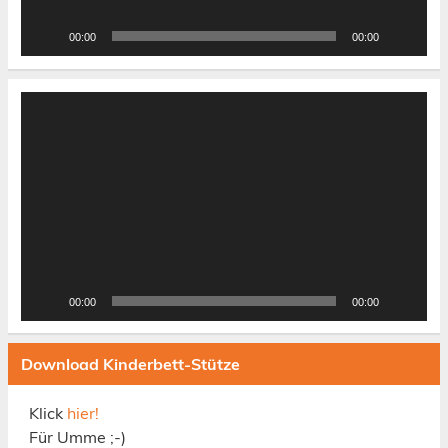
00:00
00:00
Video-
Player
00:00
00:00
Download Kinderbett-Stütze
Klick
hier!
Für Umme ;-)