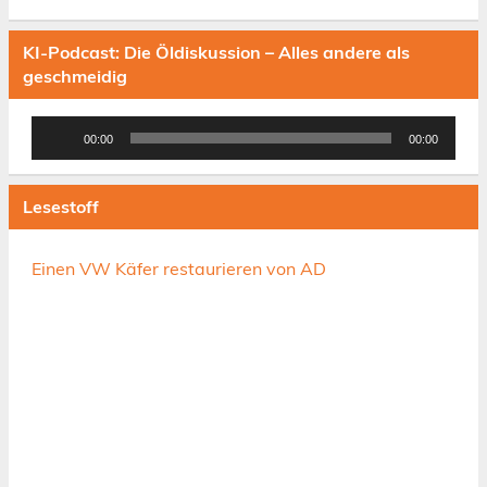
KI-Podcast: Die Öldiskussion – Alles andere als
geschmeidig
Audio-
00:00
00:00
Player
Lesestoff
Einen VW Käfer restaurieren von AD