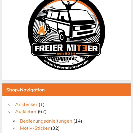
Shop-Navigation
Anstecker
(1)
Aufkleber
(67)
Bedienungsanleitungen
(14)
Motiv-Sticker
(32)