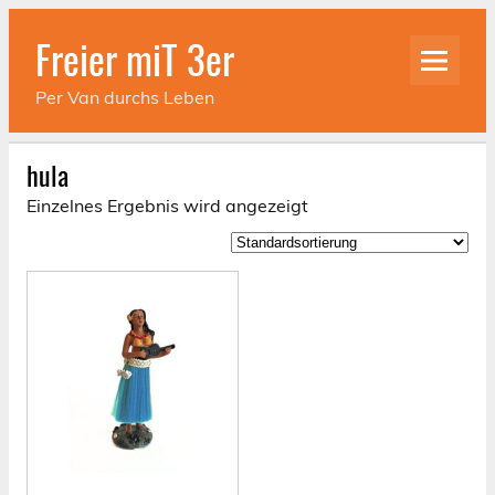
Skip
to
Freier miT 3er
content
Per Van durchs Leben
hula
Einzelnes Ergebnis wird angezeigt