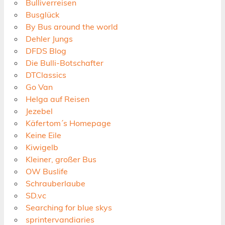
Bulliverreisen
Busglück
By Bus around the world
Dehler Jungs
DFDS Blog
Die Bulli-Botschafter
DTClassics
Go Van
Helga auf Reisen
Jezebel
Käfertom´s Homepage
Keine Eile
Kiwigelb
Kleiner, großer Bus
OW Buslife
Schrauberlaube
SD.vc
Searching for blue skys
sprintervandiaries