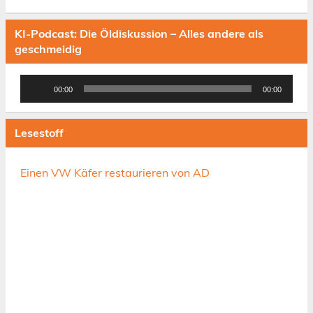
KI-Podcast: Die Öldiskussion – Alles andere als
geschmeidig
Audio-
00:00
00:00
Player
Lesestoff
Einen VW Käfer restaurieren von AD