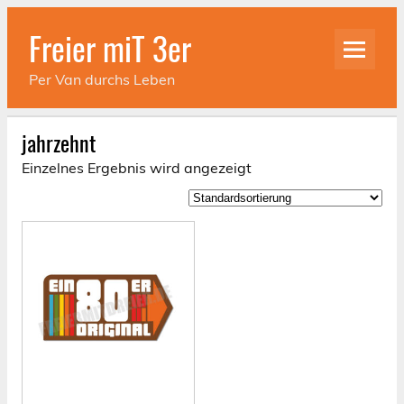
Skip
to
Freier miT 3er
content
Per Van durchs Leben
jahrzehnt
Einzelnes Ergebnis wird angezeigt