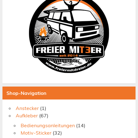
Shop-Navigation
Anstecker
(1)
Aufkleber
(67)
Bedienungsanleitungen
(14)
Motiv-Sticker
(32)