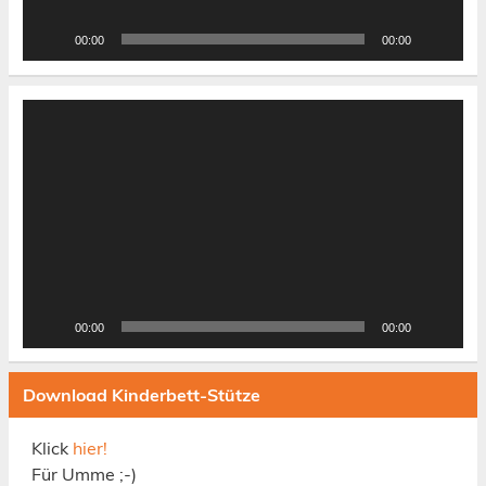
00:00
00:00
Video-
Player
00:00
00:00
Download Kinderbett-Stütze
Klick
hier!
Für Umme ;-)