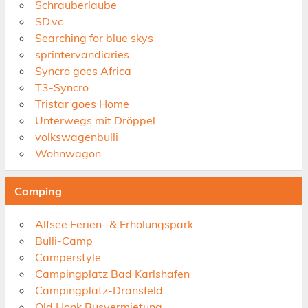
Schrauberlaube
SD.vc
Searching for blue skys
sprintervandiaries
Syncro goes Africa
T3-Syncro
Tristar goes Home
Unterwegs mit Dröppel
volkswagenbulli
Wohnwagon
Camping
Alfsee Ferien- & Erholungspark
Bulli-Camp
Camperstyle
Campingplatz Bad Karlshafen
Campingplatz-Dransfeld
Old Honk Busvermietung