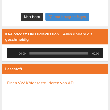
Auf Instagram folgen
Mehr laden
KI-Podcast: Die Öldiskussion – Alles andere als
geschmeidig
Audio-
00:00
00:00
Player
Lesestoff
Einen VW Käfer restaurieren von AD