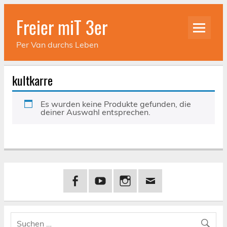
Skip
to
Freier miT 3er
content
Per Van durchs Leben
kultkarre
Es wurden keine Produkte gefunden, die
deiner Auswahl entsprechen.