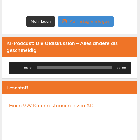
Auf Instagram folgen
Mehr laden
KI-Podcast: Die Öldiskussion – Alles andere als
geschmeidig
Audio-
00:00
00:00
Player
Lesestoff
Einen VW Käfer restaurieren von AD