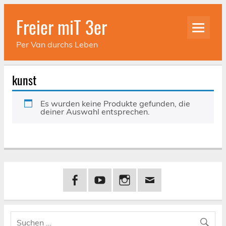
Skip
to
Freier miT 3er
content
Per Van durchs Leben
kunst
Es wurden keine Produkte gefunden, die
deiner Auswahl entsprechen.