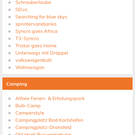
Schrauberlaube
SD.vc
Searching for blue skys
sprintervandiaries
Syncro goes Africa
T3-Syncro
Tristar goes Home
Unterwegs mit Dröppel
volkswagenbulli
Wohnwagon
Camping
Alfsee Ferien- & Erholungspark
Bulli-Camp
Camperstyle
Campingplatz Bad Karlshafen
Campingplatz-Dransfeld
Old Honk Busvermietung