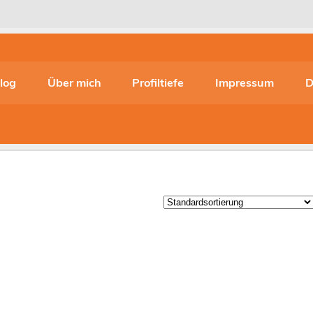
log
Über mich
Profiltiefe
Impressum
D