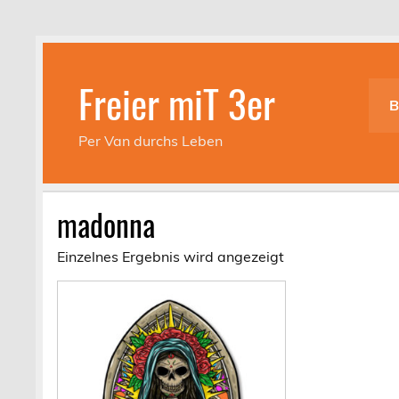
Skip
to
content
Freier miT 3er
B
Per Van durchs Leben
madonna
Einzelnes Ergebnis wird angezeigt