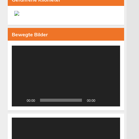
Bewegte Bilder
Video-
Player
00:00
00:00
Video-
Player