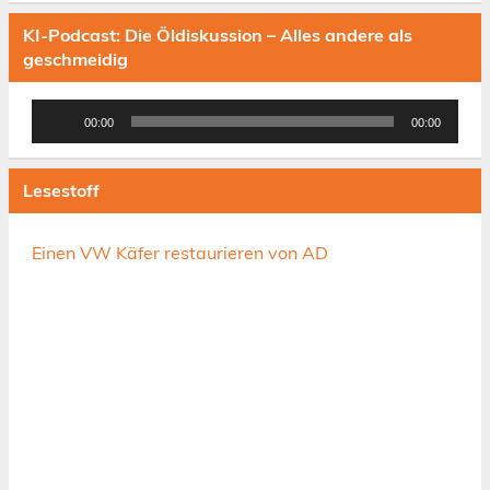
KI-Podcast: Die Öldiskussion – Alles andere als
geschmeidig
Audio-
00:00
00:00
Player
Lesestoff
Einen VW Käfer restaurieren von AD