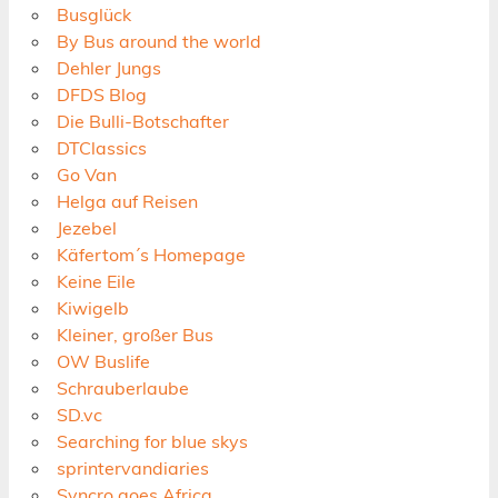
Busglück
By Bus around the world
Dehler Jungs
DFDS Blog
Die Bulli-Botschafter
DTClassics
Go Van
Helga auf Reisen
Jezebel
Käfertom´s Homepage
Keine Eile
Kiwigelb
Kleiner, großer Bus
OW Buslife
Schrauberlaube
SD.vc
Searching for blue skys
sprintervandiaries
Syncro goes Africa