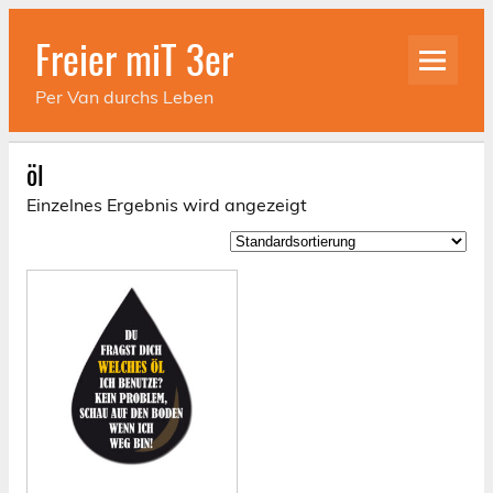
Skip
to
Freier miT 3er
content
Per Van durchs Leben
öl
Einzelnes Ergebnis wird angezeigt