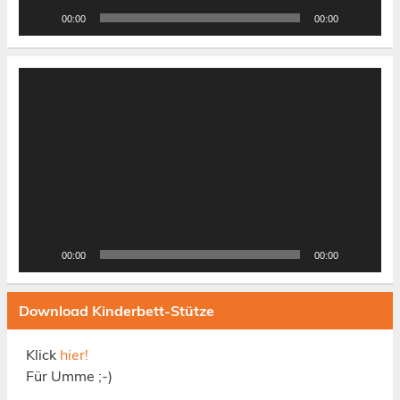
00:00
00:00
Video-
Player
00:00
00:00
Download Kinderbett-Stütze
Klick
hier!
Für Umme ;-)