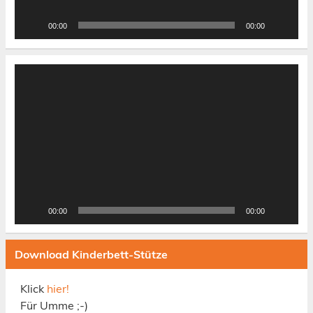
00:00
00:00
Video-
Player
00:00
00:00
Download Kinderbett-Stütze
Klick
hier!
Für Umme ;-)