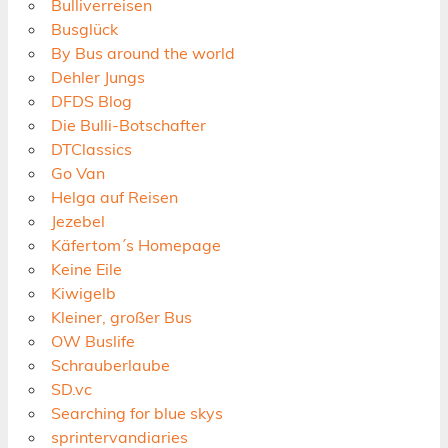
Bulliverreisen
Busglück
By Bus around the world
Dehler Jungs
DFDS Blog
Die Bulli-Botschafter
DTClassics
Go Van
Helga auf Reisen
Jezebel
Käfertom´s Homepage
Keine Eile
Kiwigelb
Kleiner, großer Bus
OW Buslife
Schrauberlaube
SD.vc
Searching for blue skys
sprintervandiaries