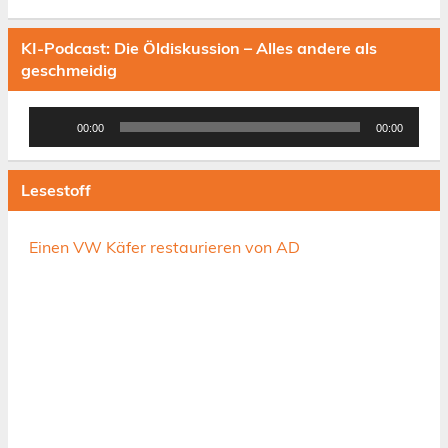
KI-Podcast: Die Öldiskussion – Alles andere als
geschmeidig
Audio-
00:00
00:00
Player
Lesestoff
Einen VW Käfer restaurieren von AD