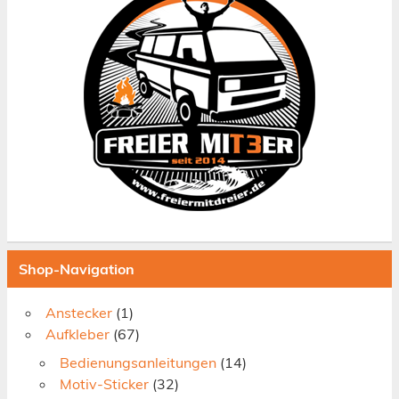
Shop-Navigation
Anstecker
(1)
Aufkleber
(67)
Bedienungsanleitungen
(14)
Motiv-Sticker
(32)