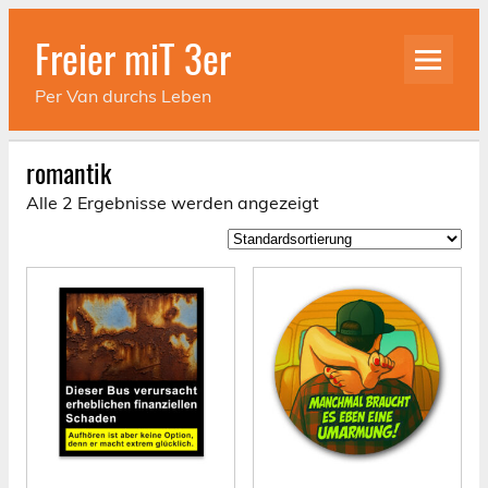
Skip
to
Freier miT 3er
content
Per Van durchs Leben
romantik
Alle 2 Ergebnisse werden angezeigt