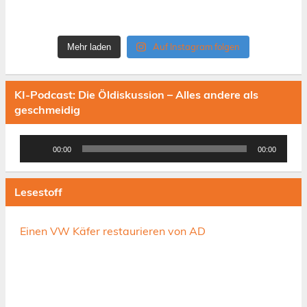
Auf Instagram folgen
Mehr laden
KI-Podcast: Die Öldiskussion – Alles andere als
geschmeidig
Audio-
00:00
00:00
Player
Lesestoff
Einen VW Käfer restaurieren von AD