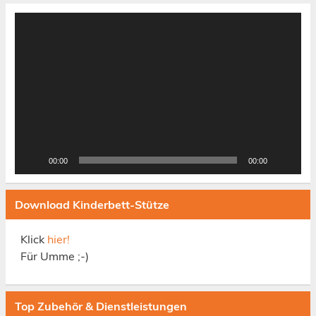
Video-
Player
00:00
00:00
Download Kinderbett-Stütze
Klick
hier!
Für Umme ;-)
Top Zubehör & Dienstleistungen