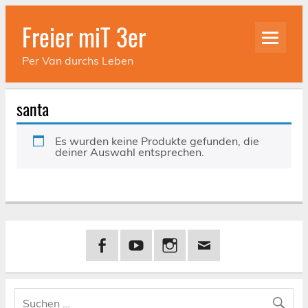
Skip
to
Freier miT 3er
content
Per Van durchs Leben
santa
Es wurden keine Produkte gefunden, die
deiner Auswahl entsprechen.