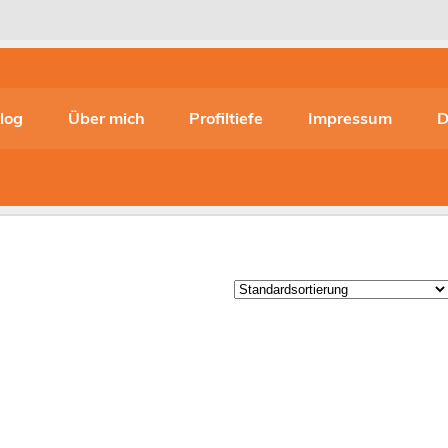
log
Über mich
Profiltiefe
Impressum
D