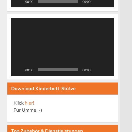
00:00
00:00
Video-
Player
00:00
00:00
Download Kinderbett-Stütze
Klick
hier!
Für Umme ;-)
Top Zubehör & Dienstleistungen