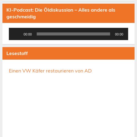
KI-Podcast: Die Öldiskussion – Alles andere als
geschmeidig
Audio-
00:00
00:00
Player
Lesestoff
Einen VW Käfer restaurieren von AD