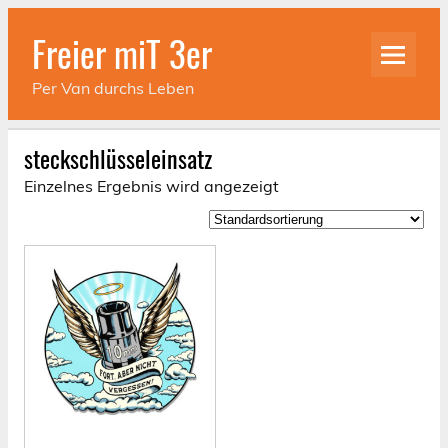
Skip
to
Freier miT 3er
content
Per Van durchs Leben
steckschlüsseleinsatz
Einzelnes Ergebnis wird angezeigt