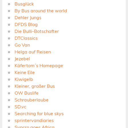
Busglück
By Bus around the world
Dehler Jungs
DFDS Blog
Die Bulli-Botschafter
DTClassics
Go Van
Helga auf Reisen
Jezebel
Käfertom´s Homepage
Keine Eile
Kiwigelb
Kleiner, großer Bus
OW Buslife
Schrauberlaube
SD.vc
Searching for blue skys
sprintervandiaries
Syncro goes Africa