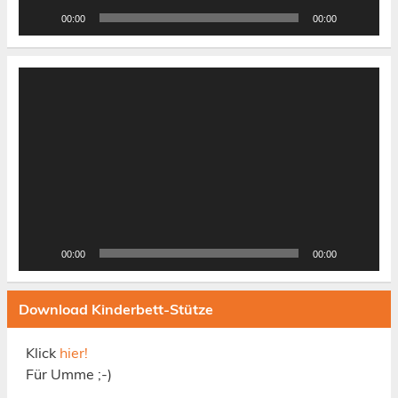
00:00
00:00
Video-
Player
00:00
00:00
Download Kinderbett-Stütze
Klick
hier!
Für Umme ;-)