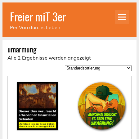
Skip
to
Freier miT 3er
content
Per Van durchs Leben
umarmung
Alle 2 Ergebnisse werden angezeigt