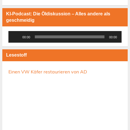
KI-Podcast: Die Öldiskussion – Alles andere als
geschmeidig
Audio-
00:00
00:00
Player
Lesestoff
Einen VW Käfer restaurieren von AD