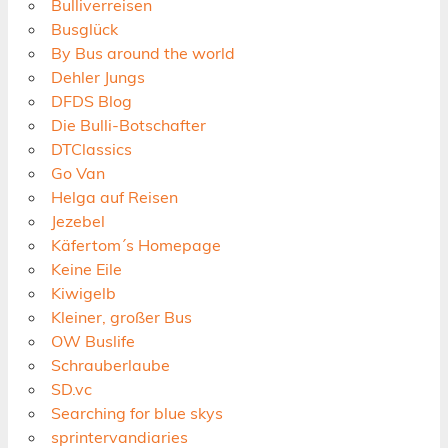
Bulliverreisen
Busglück
By Bus around the world
Dehler Jungs
DFDS Blog
Die Bulli-Botschafter
DTClassics
Go Van
Helga auf Reisen
Jezebel
Käfertom´s Homepage
Keine Eile
Kiwigelb
Kleiner, großer Bus
OW Buslife
Schrauberlaube
SD.vc
Searching for blue skys
sprintervandiaries