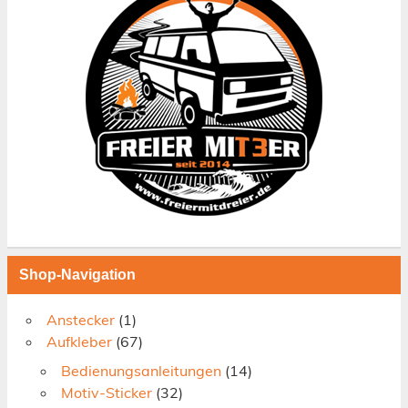
Shop-Navigation
Anstecker
(1)
Aufkleber
(67)
Bedienungsanleitungen
(14)
Motiv-Sticker
(32)