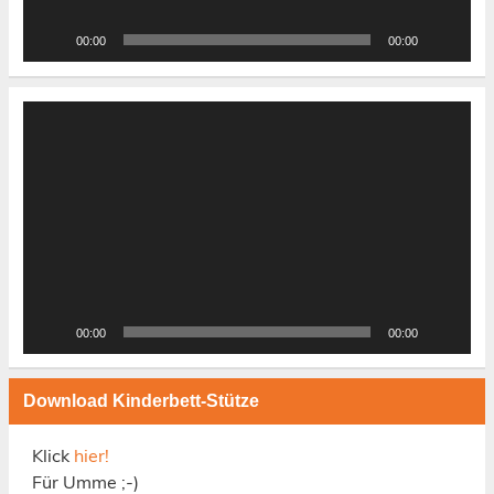
00:00
00:00
Video-
Player
00:00
00:00
Download Kinderbett-Stütze
Klick
hier!
Für Umme ;-)