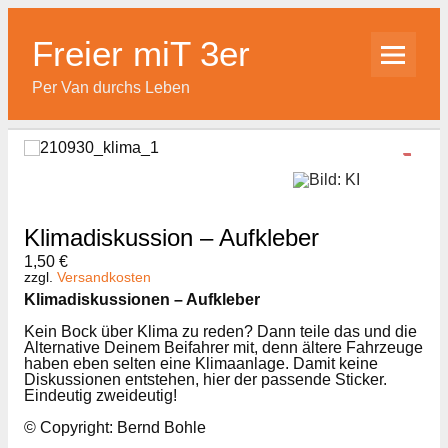
Skip
to
content
Freier miT 3er
Per Van durchs Leben
Klimadiskussion – Aufkleber
1,50
€
zzgl.
Versandkosten
Klimadiskussionen – Aufkleber
Kein Bock über Klima zu reden? Dann teile das und die
Alternative Deinem Beifahrer mit, denn ältere Fahrzeuge
haben eben selten eine Klimaanlage. Damit keine
Diskussionen entstehen, hier der passende Sticker.
Eindeutig zweideutig!
© Copyright: Bernd Bohle