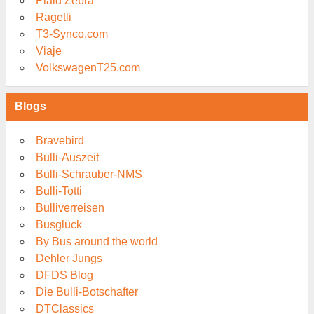
Plaid Zebra
Ragetli
T3-Synco.com
Viaje
VolkswagenT25.com
Blogs
Bravebird
Bulli-Auszeit
Bulli-Schrauber-NMS
Bulli-Totti
Bulliverreisen
Busglück
By Bus around the world
Dehler Jungs
DFDS Blog
Die Bulli-Botschafter
DTClassics