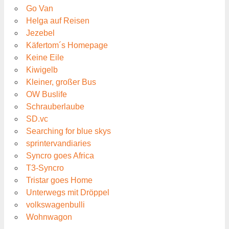
Go Van
Helga auf Reisen
Jezebel
Käfertom´s Homepage
Keine Eile
Kiwigelb
Kleiner, großer Bus
OW Buslife
Schrauberlaube
SD.vc
Searching for blue skys
sprintervandiaries
Syncro goes Africa
T3-Syncro
Tristar goes Home
Unterwegs mit Dröppel
volkswagenbulli
Wohnwagon