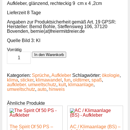
Aufkleber, glänzend, rechteckig
9 cm x 4 ,2cm
Lieferzeit 8 Tage
Angaben zur Produktsicherheit gemäß Art. 19 GPSR:
Hersteller: Bernd Bohle, Steffensweg 106, 37120
Bovenden, bernie(at)freiermitdreier.de
Quelle Bild 3: KI
Vorrätig
Klimadiskussion
In den Warenkorb
-
Aufkleber
Menge
Kategorien:
Sprüche
,
Aufkleber
Schlagwörter:
ökologie
,
klima
,
sticker
,
klimawandel
,
fun
,
oldtimer
,
spaß
,
aufkleber. umweltschutz
,
kult
,
klimaanlage
,
umweltschutz
,
auto
,
hinweis
Ähnliche Produkte
The Spirit Of 50 PS –
AC / Klimaanlage (BS) –