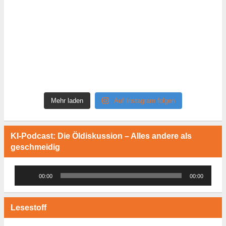
Mehr laden
Auf Instagram folgen
KI-Podcast: Die Öldiskussion – Alles andere als
geschmeidig
Audio-
00:00
00:00
Player
Lesestoff