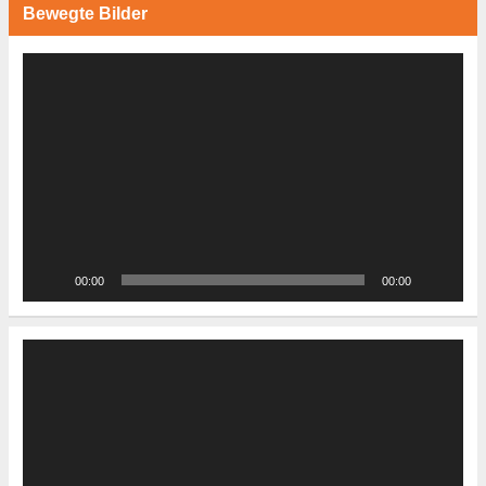
Bewegte Bilder
Video-
Player
00:00
00:00
Video-
Player