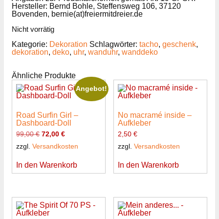
Hersteller: Bernd Bohle, Steffensweg 106, 37120
Bovenden, bernie(at)freiermitdreier.de
Nicht vorrätig
Kategorie:
Dekoration
Schlagwörter:
tacho
,
geschenk
,
dekoration
,
deko
,
uhr
,
wanduhr
,
wanddeko
Ähnliche Produkte
Angebot!
Road Surfin Girl –
No macramé inside –
Dashboard-Doll
Aufkleber
Ursprünglicher
Aktueller
99,00
€
72,00
€
2,50
€
Preis
Preis
zzgl.
Versandkosten
zzgl.
Versandkosten
war:
ist:
99,00 €
72,00 €.
In den Warenkorb
In den Warenkorb