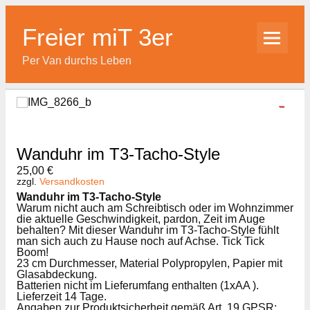
Skip
to
content
Freier miT 3er
Per Van durchs Leben
Wanduhr im T3-Tacho-Style
25,00
€
zzgl.
Versandkosten
Wanduhr im T3-Tacho-Style
Warum nicht auch am Schreibtisch oder im Wohnzimmer
die aktuelle Geschwindigkeit, pardon, Zeit im Auge
behalten? Mit dieser Wanduhr im T3-Tacho-Style fühlt
man sich auch zu Hause noch auf Achse. Tick Tick
Boom!
23 cm Durchmesser, Material Polypropylen, Papier mit
Glasabdeckung.
Batterien nicht im Lieferumfang enthalten (1xAA ).
Lieferzeit 14 Tage.
Angaben zur Produktsicherheit gemäß Art. 19 GPSR: