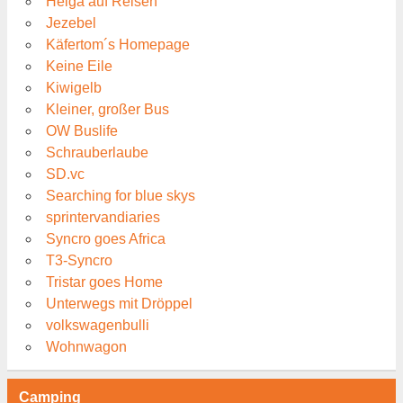
Helga auf Reisen
Jezebel
Käfertom´s Homepage
Keine Eile
Kiwigelb
Kleiner, großer Bus
OW Buslife
Schrauberlaube
SD.vc
Searching for blue skys
sprintervandiaries
Syncro goes Africa
T3-Syncro
Tristar goes Home
Unterwegs mit Dröppel
volkswagenbulli
Wohnwagon
Camping