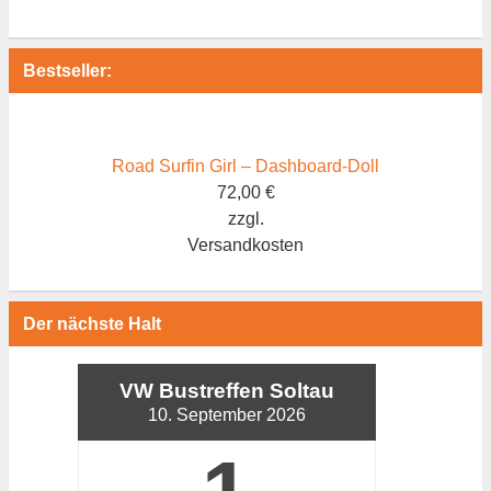
Bestseller:
Road Surfin Girl – Dashboard-Doll
72,00
€
zzgl.
Versandkosten
Der nächste Halt
VW Bustreffen Soltau
10. September 2026