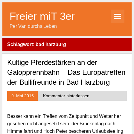
Skip
to
content
Freier miT 3er
Per Van durchs Leben
Schlagwort:
bad harzburg
Kultige Pferdestärken an der
Galopprennbahn – Das Europatreffen
der Bullifreunde in Bad Harzburg
9. Mai 2016
Kommentar hinterlassen
Besser kann ein Treffen vom Zeitpunkt und Wetter her
gesehen nicht angesetzt sein. der Brückentag nach
Himmelfahrt und Hoch Peter bescheren Urlaubsfeeling