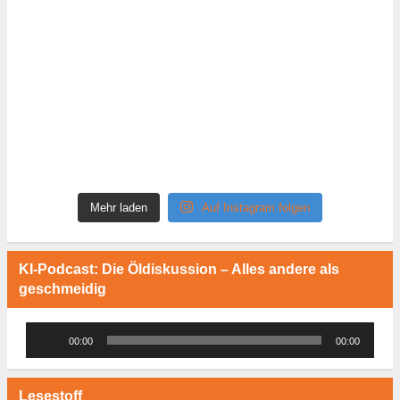
Mehr laden
Auf Instagram folgen
KI-Podcast: Die Öldiskussion – Alles andere als
geschmeidig
Audio-
00:00
00:00
Player
Lesestoff