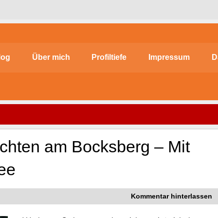
log
Über mich
Profiltiefe
Impressum
D
chten am Bocksberg – Mit
ee
Kommentar hinterlassen