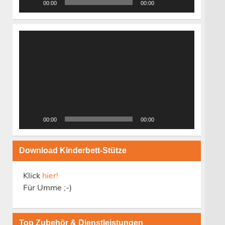
00:00
00:00
Video-
Player
00:00
00:00
Download Kinderbett-Stütze
Klick
hier!
Für Umme ;-)
Top Zubehör & Dienstleistungen