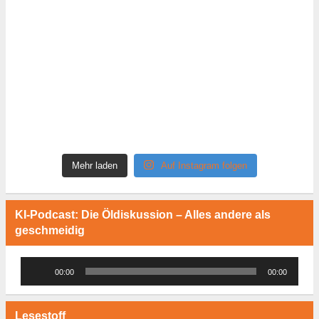
Mehr laden
Auf Instagram folgen
KI-Podcast: Die Öldiskussion – Alles andere als
geschmeidig
Audio-
00:00
00:00
Player
Lesestoff