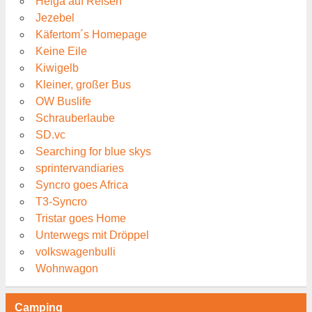
Helga auf Reisen
Jezebel
Käfertom´s Homepage
Keine Eile
Kiwigelb
Kleiner, großer Bus
OW Buslife
Schrauberlaube
SD.vc
Searching for blue skys
sprintervandiaries
Syncro goes Africa
T3-Syncro
Tristar goes Home
Unterwegs mit Dröppel
volkswagenbulli
Wohnwagon
Camping