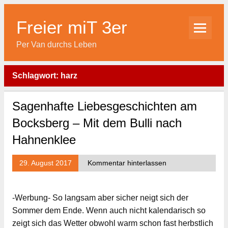
Skip
to
content
Freier miT 3er
Per Van durchs Leben
Schlagwort:
harz
Sagenhafte Liebesgeschichten am
Bocksberg – Mit dem Bulli nach
Hahnenklee
29. August 2017
Kommentar hinterlassen
-Werbung- So langsam aber sicher neigt sich der
Sommer dem Ende. Wenn auch nicht kalendarisch so
zeigt sich das Wetter obwohl warm schon fast herbstlich