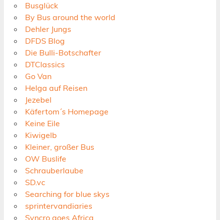
Busglück
By Bus around the world
Dehler Jungs
DFDS Blog
Die Bulli-Botschafter
DTClassics
Go Van
Helga auf Reisen
Jezebel
Käfertom´s Homepage
Keine Eile
Kiwigelb
Kleiner, großer Bus
OW Buslife
Schrauberlaube
SD.vc
Searching for blue skys
sprintervandiaries
Syncro goes Africa