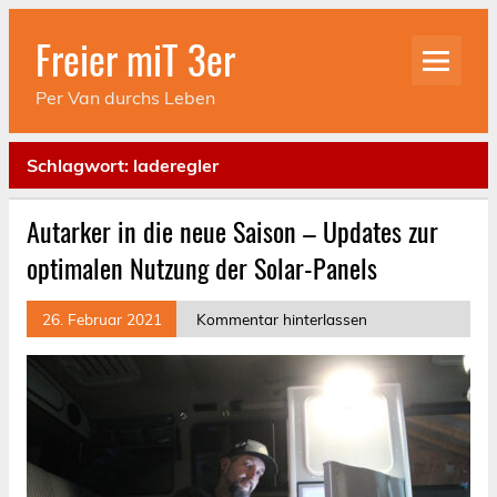
Skip
to
Freier miT 3er
content
Per Van durchs Leben
Schlagwort:
laderegler
Autarker in die neue Saison – Updates zur
optimalen Nutzung der Solar-Panels
26. Februar 2021
Kommentar hinterlassen