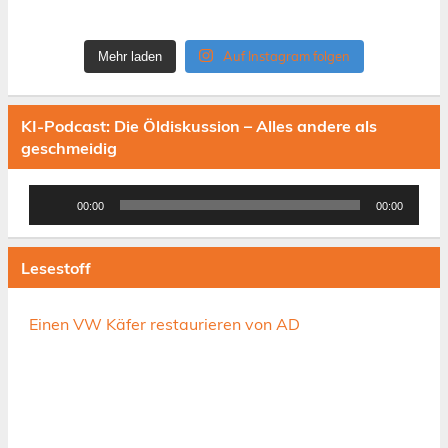
Auf Instagram folgen
Mehr laden
KI-Podcast: Die Öldiskussion – Alles andere als
geschmeidig
Audio-
00:00
00:00
Player
Lesestoff
Einen VW Käfer restaurieren von AD