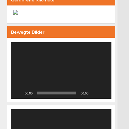
Bewegte Bilder
Video-
Player
00:00
00:00
Video-
Player