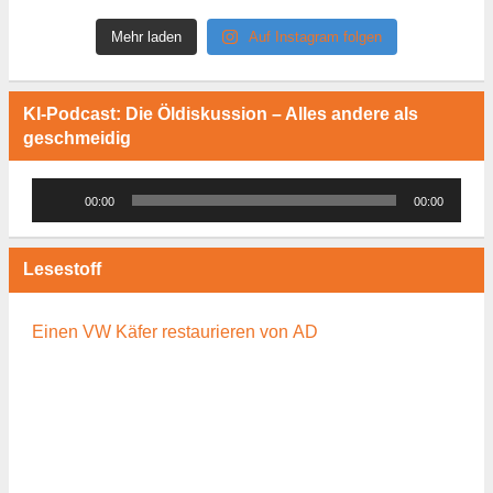
Mehr laden
Auf Instagram folgen
KI-Podcast: Die Öldiskussion – Alles andere als
geschmeidig
Audio-
00:00
00:00
Player
Lesestoff
Einen VW Käfer restaurieren von AD