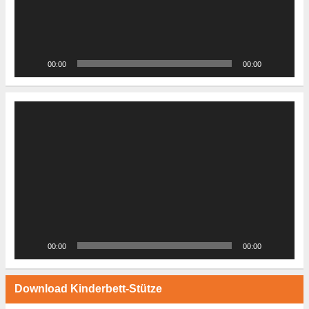
00:00
00:00
Video-
Player
00:00
00:00
Download Kinderbett-Stütze