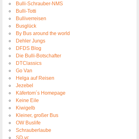
Bulli-Schrauber-NMS
Bulli-Totti
Bulliverreisen
Busglück
By Bus around the world
Dehler Jungs
DFDS Blog
Die Bulli-Botschafter
DTClassics
Go Van
Helga auf Reisen
Jezebel
Käfertom´s Homepage
Keine Eile
Kiwigelb
Kleiner, großer Bus
OW Buslife
Schrauberlaube
SD.vc