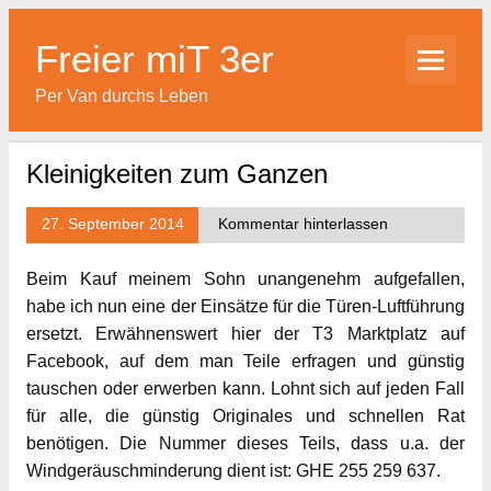
Skip
to
content
Freier miT 3er
Per Van durchs Leben
Kleinigkeiten zum Ganzen
27. September 2014
Kommentar hinterlassen
Beim Kauf meinem Sohn unangenehm aufgefallen,
habe ich nun eine der Einsätze für die Türen-Luftführung
ersetzt. Erwähnenswert hier der T3 Marktplatz auf
Facebook, auf dem man Teile erfragen und günstig
tauschen oder erwerben kann. Lohnt sich auf jeden Fall
für alle, die günstig Originales und schnellen Rat
benötigen. Die Nummer dieses Teils, dass u.a. der
Windgeräuschminderung dient ist: GHE 255 259 637.