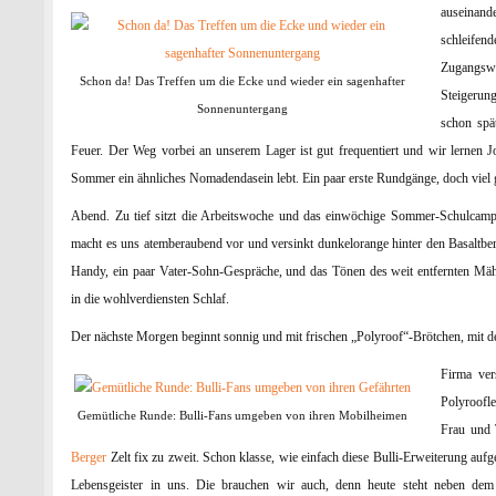
auseinand
schleifen
Zugangswe
Schon da! Das Treffen um die Ecke und wieder ein sagenhafter
Steigerun
Sonnenuntergang
schon spä
Feuer. Der Weg vorbei an unserem Lager ist gut frequentiert und wir lerne
Sommer ein ähnliches Nomadendasein lebt. Ein paar erste Rundgänge, doch viel g
Abend. Zu tief sitzt die Arbeitswoche und das einwöchige Sommer-Schulcamp
macht es uns atemberaubend vor und versinkt dunkelorange hinter den Basaltbe
Handy, ein paar Vater-Sohn-Gespräche, und das Tönen des weit entfernten Mähd
in die wohlverdiensten Schlaf.
Der nächste Morgen beginnt sonnig und mit frischen „Polyroof“-Brötchen, mit d
Firma ver
Polyroofle
Gemütliche Runde: Bulli-Fans umgeben von ihren Mobilheimen
Frau und 
Berger
Zelt fix zu zweit. Schon klasse, wie einfach diese Bulli-Erweiterung auf
Lebensgeister in uns. Die brauchen wir auch, denn heute steht neben de