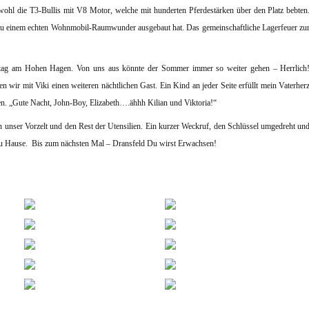
wohl die T3-Bullis mit V8 Motor, welche mit hunderten Pferdestärken über den Platz bebten
3 zu einem echten Wohnmobil-Raumwunder ausgebaut hat. Das gemeinschaftliche Lagerfeuer zu
ag am Hohen Hagen. Von uns aus könnte der Sommer immer so weiter gehen – Herrlich
n wir mit Viki einen weiteren nächtlichen Gast. Ein Kind an jeder Seite erfüllt mein Vaterher
en. „Gute Nacht, John-Boy, Elizabeth….ähhh Kilian und Viktoria!“
 unser Vorzelt und den Rest der Utensilien. Ein kurzer Weckruf, den Schlüssel umgedreht un
k zu Hause. Bis zum nächsten Mal – Dransfeld Du wirst Erwachsen!