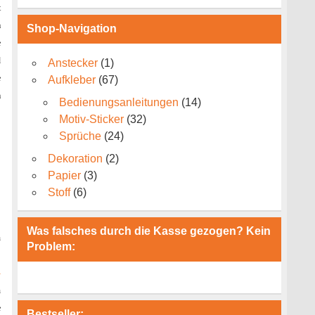
t
m
Shop-Navigation
e
d
Anstecker
(1)
e
Aufkleber
(67)
m
Bedienungsanleitungen
(14)
Motiv-Sticker
(32)
Sprüche
(24)
Dekoration
(2)
Papier
(3)
Stoff
(6)
Was falsches durch die Kasse gezogen? Kein
n
Problem:
-
n
e
Bestseller: