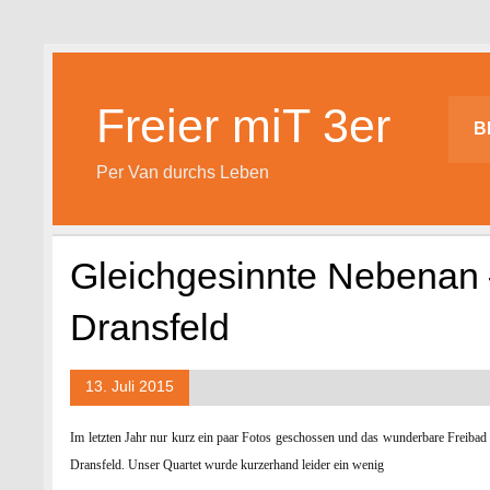
Skip
to
content
Freier miT 3er
B
Per Van durchs Leben
Gleichgesinnte Nebenan –
Dransfeld
13. Juli 2015
Im letzten Jahr nur kurz ein paar Fotos geschossen und das wunderbare Freibad
Dransfeld. Unser Quartet wurde kurzerhand leider ein wenig