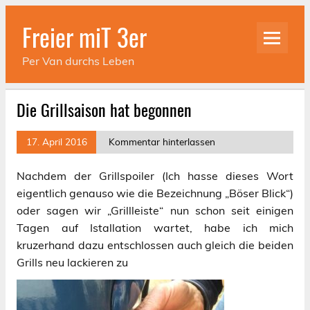
Skip
to
Freier miT 3er
content
Per Van durchs Leben
Die Grillsaison hat begonnen
17. April 2016
Kommentar hinterlassen
Nachdem der Grillspoiler (Ich hasse dieses Wort
eigentlich genauso wie die Bezeichnung „Böser Blick“)
oder sagen wir „Grillleiste“ nun schon seit einigen
Tagen auf Istallation wartet, habe ich mich
kruzerhand dazu entschlossen auch gleich die beiden
Grills neu lackieren zu