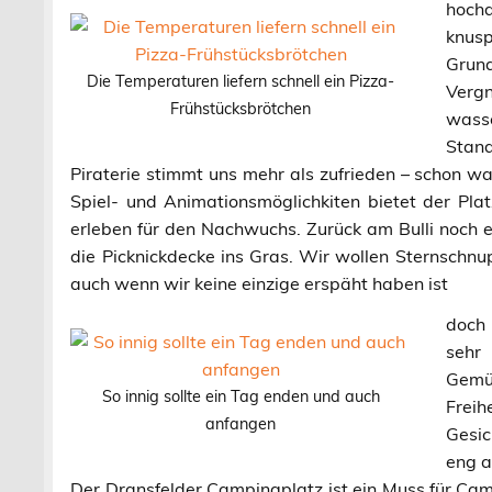
hoch
knusp
Grun
Die Temperaturen liefern schnell ein Pizza-
Verg
Frühstücksbrötchen
wass
Stan
Piraterie stimmt uns mehr als zufrieden – schon w
Spiel- und Animationsmöglichkiten bietet der Platz
erleben für den Nachwuchs. Zurück am Bulli noch
die Picknickdecke ins Gras. Wir wollen Sternschn
auch wenn wir keine einzige erspäht haben ist
doch 
sehr 
Gemü
So innig sollte ein Tag enden und auch
Freih
anfangen
Gesi
eng a
Der Dransfelder Campingplatz ist ein Muss für Cam