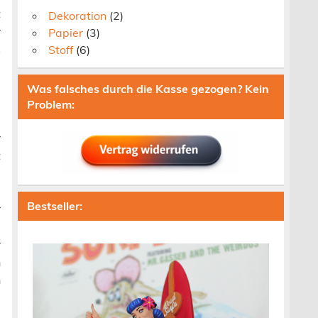
t
Dekoration
(2)
r
Papier
(3)
s
Stoff
(6)
e
,
Was falsches durch die Kasse gezogen? Kein
,
Problem:
d
r
t
e
Bestseller:
r
e
r
n
n