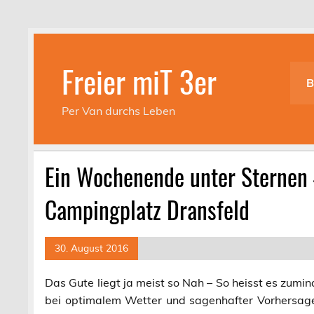
Skip
to
content
Freier miT 3er
B
Per Van durchs Leben
Ein Wochenende unter Sternen 
Campingplatz Dransfeld
30. August 2016
Das Gute liegt ja meist so Nah – So heisst es zumi
bei optimalem Wetter und sagenhafter Vorhersa