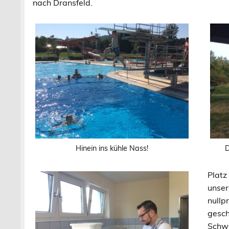
nach Dransfeld.
Hinein ins kühle Nass!
D
Platz
unse
nullp
gesch
Schwe