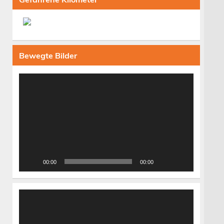
Bewegte Bilder
Video-
Player
00:00
00:00
Video-
Player