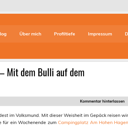
log
Über mich
Profiltiefe
Impressum
D
– Mit dem Bulli auf dem
Kommentar hinterlassen
ndest im Volksmund. Mit dieser Weisheit im Gepäck reisen wi
ge für ein Wochenende zum
Campingplatz Am Hohen Hage