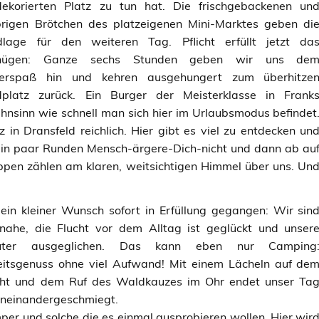
dekorierten Platz zu tun hat. Die frischgebackenen un
rigen Brötchen des platzeigenen Mini-Marktes geben di
dlage für den weiteren Tag. Pflicht erfüllt jetzt da
nügen: Ganze sechs Stunden geben wir uns de
erspaß hin und kehren ausgehungert zum überhitze
dplatz zurück. Ein Burger der Meisterklasse in Frank
ahnsinn wie schnell man sich hier im Urlaubsmodus befindet
 in Dransfeld reichlich. Hier gibt es viel zu entdecken un
 ein paar Runden Mensch-ärgere-Dich-nicht und dann ab au
uppen zählen am klaren, weitsichtigen Himmel über uns. Un
ein kleiner Wunsch sofort in Erfüllung gegangen: Wir sin
nahe, die Flucht vor dem Alltag ist geglückt und unser
ter ausgeglichen. Das kann eben nur Camping
eitsgenuss ohne viel Aufwand! Mit einem Lächeln auf de
cht und dem Ruf des Waldkauzes im Ohr endet unser Ta
neinandergeschmiegt.
per und solche die es einmal ausprobieren wollen. Hier wir