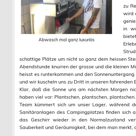
zu Re
wird 
genie
in w
biete
Abwasch mal ganz luxuriös
Erle
Strud
schattige Plätze um nicht so ganz dem heissen Ster
Abendstunde knurren der grosse und die kleinen Mägen
heisst es runterkommen und den Sonnenuntergang a
und wir kuscheln uns zu Dritt in unseren fahrenden 
Klar, daß die Sonne uns am nächsten Morgen nich
haben viel vor: Plantschen, plantschen, plantsche
Team kümmert sich um unser Lager, während der
Sanitäranlagen des Campingplatzes finden sich a
das Geschirr wieder in den Normalzustand ver
Sauberkeit und Geräumigkeit, bei dem man merkt, 