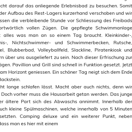
cht darauf das anliegende Erlebnisbad zu besuchen. Somi
der Aufbau des Rest-Lagers kurzerhand verschoben und wi
ssen die verbleibende Stunde vor Schliessung des Freibad
ortwörtlich vollen Zügen. Die gepflegte Schwimmanlag
t alles was man an so einem Tag braucht. Kleinkinder-
bnis-, Nichtschwimmer- und Schwimmerbecken, Rutsche
el, Blubberbad, Volleyballfeld, Slackline, Piratenkiosk un
n über uns ausgeliefert zu sein. Nach dieser Erfrischung zu
. Pavillion und Grill sind schnell in Funktion gesetzt. Jetz
m Horizont geniessen. Ein schöner Tag neigt sich dem End
Backstein.
t lange schlafen lässt. Macht aber auch nichts, denn wi
n. Doch vorher muss die Hausarbeit getan werden. Das jung
 ältere Part sich des Abwaschs annimmt. Innerhalb de
uch kleine Spülmaschinen, welche innerhalb von 5 Minute
setzten. Camping deluxe und ein weiterer Punkt, nebe
dass man es hier mit einem