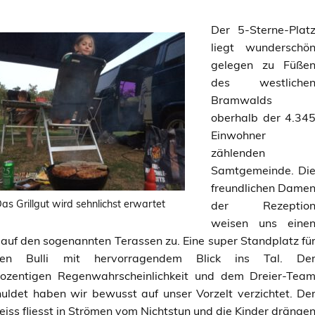
Der 5-Sterne-Plat
liegt wunderschö
gelegen zu Füße
des westliche
Bramwalds
oberhalb der 4.34
Einwohner
zählenden
Samtgemeinde. Di
freundlichen Dame
as Grillgut wird sehnlichst erwartet
der Rezeptio
weisen uns eine
 auf den sogenannten Terassen zu. Eine super Standplatz fü
ren Bulli mit hervorragendem Blick ins Tal. De
rozentigen Regenwahrscheinlichkeit und dem Dreier-Tea
uldet haben wir bewusst auf unser Vorzelt verzichtet. De
iss fliesst in Strömen vom Nichtstun und die Kinder dränge