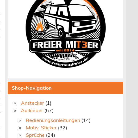
z
n
n
n
5
e
n
Shop-Navigation
n
n
Anstecker
(1)
r
Aufkleber
(67)
r
Bedienungsanleitungen
(14)
m
Motiv-Sticker
(32)
r
Sprüche
(24)
n