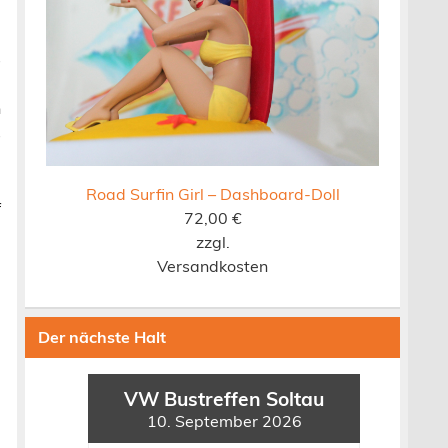
d
e
s
m
n
s
.
d
Road Surfin Girl – Dashboard-Doll
f
72,00
€
d
zzgl.
Versandkosten
d
e
Der nächste Halt
:
m
g
VW Bustreffen Soltau
10. September 2026
d