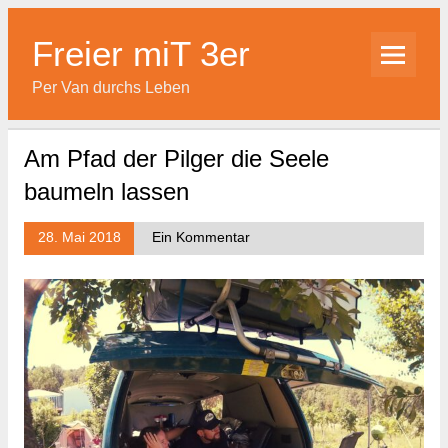
Skip
to
content
Freier miT 3er
Per Van durchs Leben
Am Pfad der Pilger die Seele
baumeln lassen
28. Mai 2018
Ein Kommentar