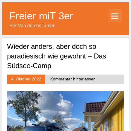
Skip
to
content
Freier miT 3er
Per Van durchs Leben
Wieder anders, aber doch so
paradiesisch wie gewohnt – Das
Südsee-Camp
4. Oktober 2022
Kommentar hinterlassen