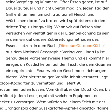
seine Verpflegung kümmern. Öfter Essen gehen, ist auf
Dauer zu teuer und nicht überall möglich. Jeden Tag den
Grill entflammen um sich traditionell Fleisch und
Würtschen darauf zu braten wird spätetstens ab dem
dritten Tag zu langweilig. Wenn wir auf Reisen sind
versuchen wir vielfältiger in der Eigenbekochung zu sein,
in dem wir auf andere Zubereitungsmethoden des
Essens setzen. In dem Buch „
Die neue Outdoor Küche
“
aus dem National Geographic Verlag von Linda Ly ist
genau diese Vorgehensweise Thema und es kommt hier
einiges an Köstlichkeiten auf den Tisch, die dem Gaumen
ein regelrechtes Feuerwerk an Geschmacksrichtungen
bieten. Wer hier trendigen Vanlife-Inhalt vermutet liegt
tdoor-Kocharten zu vermitteln und liefert 90
usammenlaufen lassen. Vom Grill über den Dutch Oven, bis
 eröffnet jedem Leser, egal mit welchem Equipment er
 lecker zu versorgen. Wem würden bei einem Stich mit der
 und Grongonzola oder Süsskartoffel-Apfel-Pancetta-Pfanne