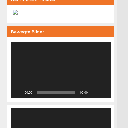
Bewegte Bilder
Video-
Player
00:00
00:00
Video-
Player