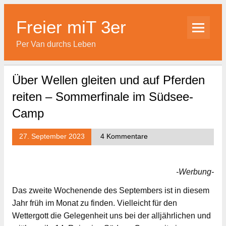
Skip
to
content
Freier miT 3er
Per Van durchs Leben
Über Wellen gleiten und auf Pferden
reiten – Sommerfinale im Südsee-
Camp
27. September 2023
4 Kommentare
-Werbung-
Das zweite Wochenende des Septembers ist in diesem
Jahr früh im Monat zu finden. Vielleicht für den
Wettergott die Gelegenheit uns bei der alljährlichen und