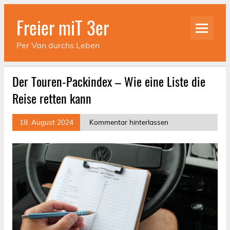
Skip
to
Freier miT 3er
content
Per Van durchs Leben
Der Touren-Packindex – Wie eine Liste die
Reise retten kann
18. August 2024
Kommentar hinterlassen