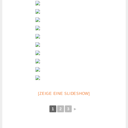
[ZEIGE EINE SLIDESHOW]
1
2
3
►