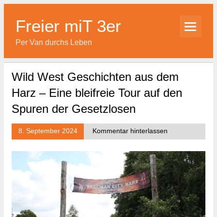
Skip
to
content
Freier miT 3er
Per Van durchs Leben
Wild West Geschichten aus dem
Harz – Eine bleifreie Tour auf den
Spuren der Gesetzlosen
8. September 2024
Kommentar hinterlassen