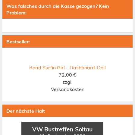
Was falsches durch die Kasse gezogen? Kein
Problem:
Bestseller:
Road Surfin Girl – Dashboard-Doll
72,00
€
zzgl.
Versandkosten
Der nächste Halt
VW Bustreffen Soltau