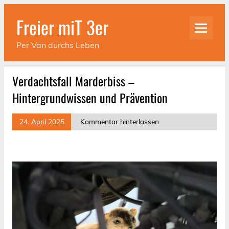
Skip
to
Freier miT 3er
content
Per Van durchs Leben
Verdachtsfall Marderbiss –
Hintergrundwissen und Prävention
24. April 2025
Kommentar hinterlassen