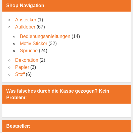
Shop-Navigation
Anstecker
(1)
Aufkleber
(67)
Bedienungsanleitungen
(14)
Motiv-Sticker
(32)
Sprüche
(24)
Dekoration
(2)
Papier
(3)
Stoff
(6)
Was falsches durch die Kasse gezogen? Kein
Problem:
Bestseller: