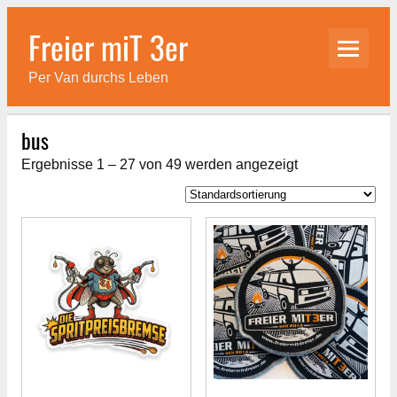
Skip
to
Freier miT 3er
content
Per Van durchs Leben
bus
Ergebnisse 1 – 27 von 49 werden angezeigt