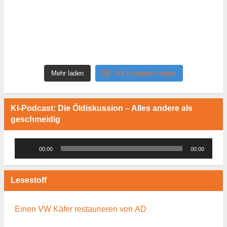
Mehr laden
Auf Instagram folgen
KI-Podcast: Die Öldiskussion – Alles andere als
geschmeidig
Audio-
00:00
00:00
Player
Lesestoff
Einen VW Käfer restaurieren von AD