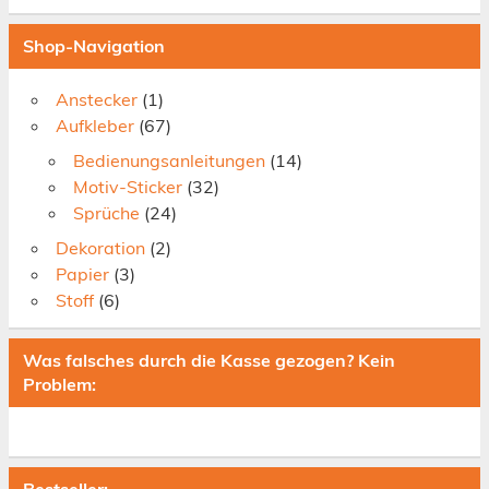
Shop-Navigation
Anstecker
(1)
Aufkleber
(67)
Bedienungsanleitungen
(14)
Motiv-Sticker
(32)
Sprüche
(24)
Dekoration
(2)
Papier
(3)
Stoff
(6)
Was falsches durch die Kasse gezogen? Kein
Problem: