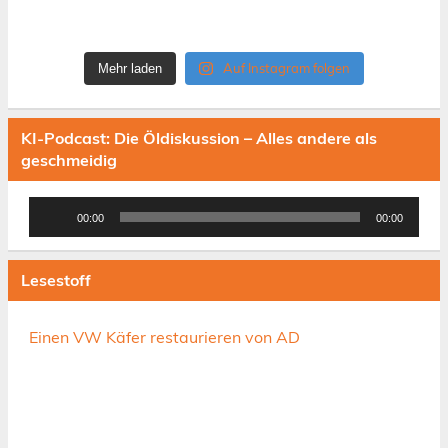
Auf Instagram folgen
Mehr laden
KI-Podcast: Die Öldiskussion – Alles andere als
geschmeidig
Audio-
00:00
00:00
Player
Lesestoff
Einen VW Käfer restaurieren von AD