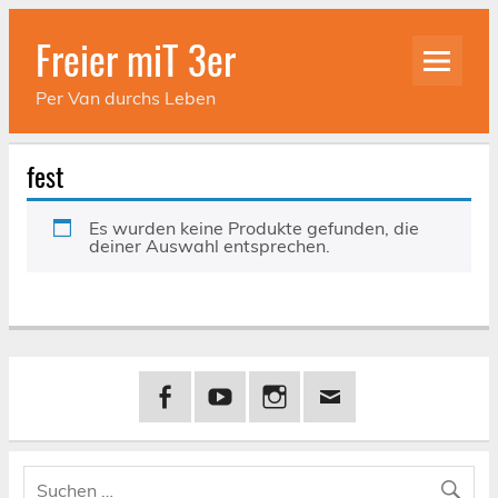
Skip
to
Freier miT 3er
content
Per Van durchs Leben
fest
Es wurden keine Produkte gefunden, die
deiner Auswahl entsprechen.