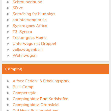
Schrauberlaube
SD.vc
Searching for blue skys
sprintervandiaries
Syncro goes Africa
T3-Syncro
Tristar goes Home
Unterwegs mit Dröppel
volkswagenbulli
Wohnwagon
Camping
Alfsee Ferien- & Erholungspark
Bulli-Camp
Camperstyle
Campingplatz Bad Karlshafen
Campingplatz-Dransfeld
Old Honk Busvermietung