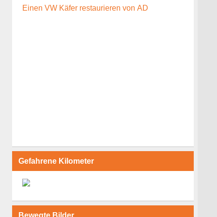
Lautstärke
Einen VW Käfer restaurieren von AD
zu
regeln.
Gefahrene Kilometer
Bewegte Bilder