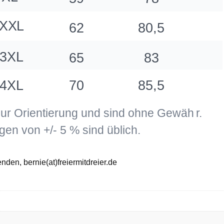
den, bernie(at)freiermitdreier.de