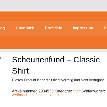
log
Über mich
Profiltiefe
Impressum
D
Scheunenfund – Classic
Shirt
Dieses Produkt ist derzeit nicht vorrätig und nicht verfügbar.
Artikelnummer:
2934533
Kategorie:
Stoff
Schlagwörter:
weihnachten
,
festlich
,
kult
,
fest