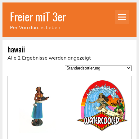
Skip
to
Freier miT 3er
content
Per Van durchs Leben
hawaii
Alle 2 Ergebnisse werden angezeigt