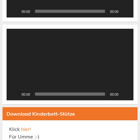
00:00
00:00
Video-
Player
00:00
00:00
Download Kinderbett-Stütze
Klick
hier!
Für Umme ;-)