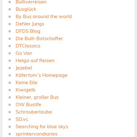
Bulliverreisen
Busglück
By Bus around the world
Dehler Jungs
DFDS Blog
Die Bulli-Botschafter
DTClassics
Go Van
Helga auf Reisen
Jezebel
Käfertom´s Homepage
Keine Eile
Kiwigelb
Kleiner, großer Bus
OW Buslife
Schrauberlaube
SD.vc
Searching for blue skys
sprintervandiaries