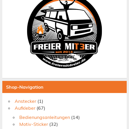
Shop-Navigation
Anstecker
(1)
Aufkleber
(67)
Bedienungsanleitungen
(14)
Motiv-Sticker
(32)