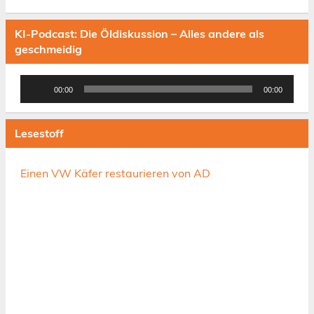
KI-Podcast: Die Öldiskussion – Alles andere als
geschmeidig
Audio-
00:00
00:00
Player
Lesestoff
Einen VW Käfer restaurieren von AD