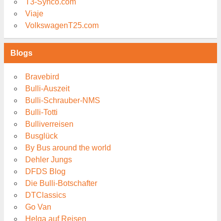
T3-Synco.com
Viaje
VolkswagenT25.com
Blogs
Bravebird
Bulli-Auszeit
Bulli-Schrauber-NMS
Bulli-Totti
Bulliverreisen
Busglück
By Bus around the world
Dehler Jungs
DFDS Blog
Die Bulli-Botschafter
DTClassics
Go Van
Helga auf Reisen