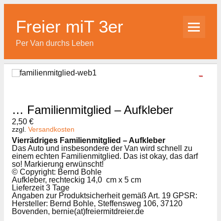
Skip
to
content
Freier miT 3er
Per Van durchs Leben
… Familienmitglied – Aufkleber
2,50
€
zzgl.
Versandkosten
Vierrädriges Familienmitglied – Aufkleber
Das Auto und insbesondere der Van wird schnell zu
einem echten Familienmitglied. Das ist okay, das darf
so! Markierung erwünscht!
© Copyright: Bernd Bohle
Aufkleber, rechteckig
14,0 cm x 5 cm
Lieferzeit 3 Tage
Angaben zur Produktsicherheit gemäß Art. 19 GPSR:
Hersteller: Bernd Bohle, Steffensweg 106, 37120
Bovenden, bernie(at)freiermitdreier.de