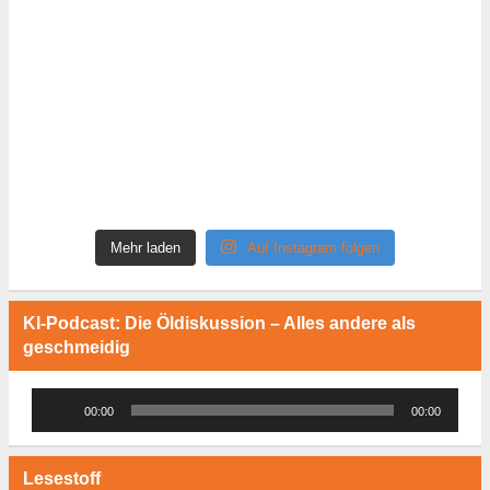
Mehr laden
Auf Instagram folgen
KI-Podcast: Die Öldiskussion – Alles andere als
geschmeidig
Audio-
00:00
00:00
Player
Lesestoff