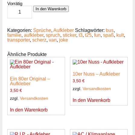
Vorrätig
...
In den Warenkorb
Familienmitglied
-
Aufkleber
Menge
Kategorien:
Sprüche
,
Aufkleber
Schlagwörter:
bus
,
familie
,
aufkleber
,
spruch
,
sticker
,
t3
,
t25
,
fun
,
spaß
,
kult
,
transporter
,
scherz
,
van
,
joke
Ähnliche Produkte
10er Nuss – Aufkleber
Ein 80er Original –
3,50
€
Aufkleber
zzgl.
Versandkosten
3,50
€
zzgl.
Versandkosten
In den Warenkorb
In den Warenkorb