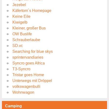
Jezebel
Käfertom´s Homepage
Keine Eile
Kiwigelb
Kleiner, großer Bus
OW Buslife
Schrauberlaube
SD.vc
Searching for blue skys
sprintervandiaries
Syncro goes Africa
T3-Syncro
Tristar goes Home
Unterwegs mit Dröppel
volkswagenbulli
Wohnwagon
Camping