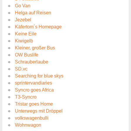
Go Van
Helga auf Reisen
Jezebel
Käfertom´s Homepage
Keine Eile
Kiwigelb
Kleiner, großer Bus
OW Buslife
Schrauberlaube
SD.vc
Searching for blue skys
sprintervandiaries
Syncro goes Africa
T3-Syncro
Tristar goes Home
Unterwegs mit Dröppel
volkswagenbulli
Wohnwagon