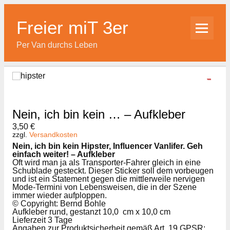
Skip
to
content
Freier miT 3er
Per Van durchs Leben
Nein, ich bin kein … – Aufkleber
3,50
€
zzgl.
Versandkosten
Nein, ich bin kein Hipster, Influencer Vanlifer. Geh
einfach weiter! – Aufkleber
Oft wird man ja als Transporter-Fahrer gleich in eine
Schublade gesteckt. Dieser Sticker soll dem vorbeugen
und ist ein Statement gegen die mittlerweile nervigen
Mode-Termini von Lebensweisen, die in der Szene
immer wieder aufploppen.
© Copyright: Bernd Bohle
Aufkleber rund, gestanzt
10,0 cm x 10,0 cm
Lieferzeit 3 Tage
Angaben zur Produktsicherheit gemäß Art. 19 GPSR: