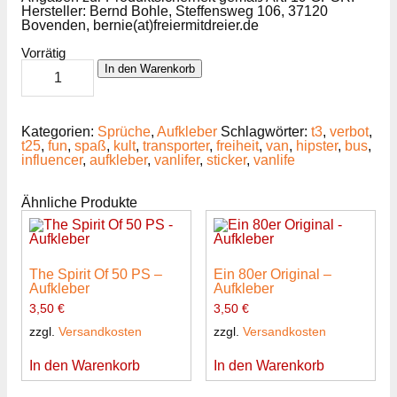
Hersteller: Bernd Bohle, Steffensweg 106, 37120
Bovenden, bernie(at)freiermitdreier.de
Vorrätig
Nein,
In den Warenkorb
ich
bin
kein
...
Kategorien:
Sprüche
,
Aufkleber
Schlagwörter:
t3
,
verbot
,
-
t25
,
fun
,
spaß
,
kult
,
transporter
,
freiheit
,
van
,
hipster
,
bus
,
Aufkleber
influencer
,
aufkleber
,
vanlifer
,
sticker
,
vanlife
Menge
Ähnliche Produkte
The Spirit Of 50 PS –
Ein 80er Original –
Aufkleber
Aufkleber
3,50
€
3,50
€
zzgl.
Versandkosten
zzgl.
Versandkosten
In den Warenkorb
In den Warenkorb