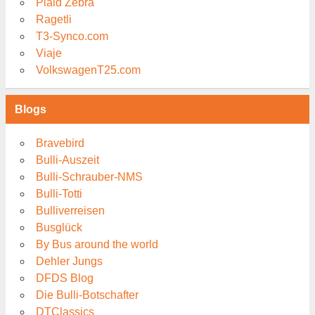
Plaid Zebra
Ragetli
T3-Synco.com
Viaje
VolkswagenT25.com
Blogs
Bravebird
Bulli-Auszeit
Bulli-Schrauber-NMS
Bulli-Totti
Bulliverreisen
Busglück
By Bus around the world
Dehler Jungs
DFDS Blog
Die Bulli-Botschafter
DTClassics