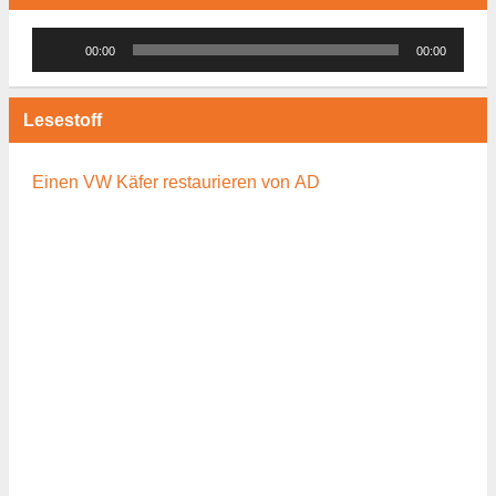
Audio-
00:00
00:00
Player
Lesestoff
Einen VW Käfer restaurieren von AD