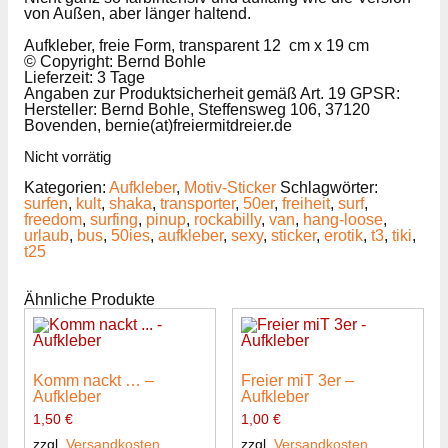
von Außen, aber länger haltend.
Aufkleber, freie Form, transparent
12 cm x 19 cm
© Copyright: Bernd Bohle
Lieferzeit: 3 Tage
Angaben zur Produktsicherheit gemäß Art. 19 GPSR:
Hersteller: Bernd Bohle, Steffensweg 106, 37120
Bovenden, bernie(at)freiermitdreier.de
Nicht vorrätig
Kategorien:
Aufkleber
,
Motiv-Sticker
Schlagwörter:
surfen
,
kult
,
shaka
,
transporter
,
50er
,
freiheit
,
surf
,
freedom
,
surfing
,
pinup
,
rockabilly
,
van
,
hang-loose
,
urlaub
,
bus
,
50ies
,
aufkleber
,
sexy
,
sticker
,
erotik
,
t3
,
tiki
,
t25
Ähnliche Produkte
Komm nackt … –
Freier miT 3er –
Aufkleber
Aufkleber
1,50
€
1,00
€
zzgl.
Versandkosten
zzgl.
Versandkosten