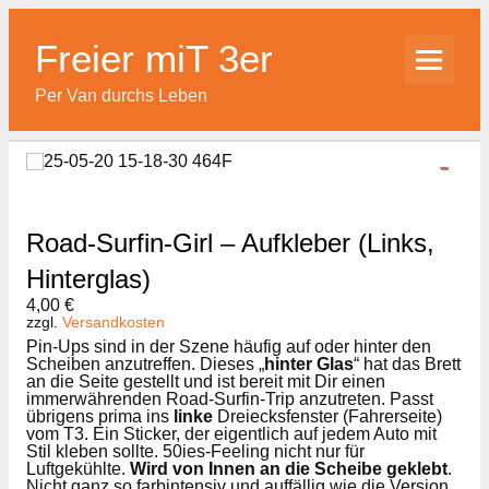
Skip
to
content
Freier miT 3er
Per Van durchs Leben
Road-Surfin-Girl – Aufkleber (Links,
Hinterglas)
4,00
€
zzgl.
Versandkosten
Pin-Ups sind in der Szene häufig auf oder hinter den
Scheiben anzutreffen. Dieses „
hinter Glas
“ hat das Brett
an die Seite gestellt und ist bereit mit Dir einen
immerwährenden Road-Surfin-Trip anzutreten. Passt
übrigens prima ins
linke
Dreiecksfenster (Fahrerseite)
vom T3. Ein Sticker, der eigentlich auf jedem Auto mit
Stil kleben sollte. 50ies-Feeling nicht nur für
Luftgekühlte.
Wird von Innen an die Scheibe geklebt
.
Nicht ganz so farbintensiv und auffällig wie die Version