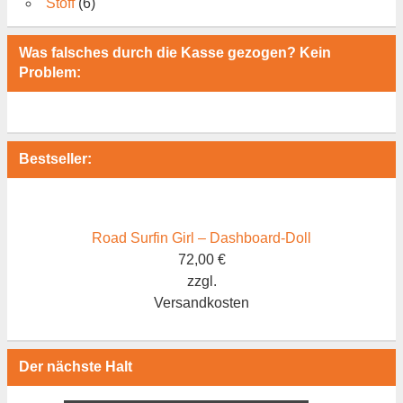
Stoff
(6)
Was falsches durch die Kasse gezogen? Kein
Problem:
Bestseller:
Road Surfin Girl – Dashboard-Doll
72,00
€
zzgl.
Versandkosten
Der nächste Halt