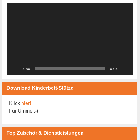
Video-
Player
00:00
00:00
Download Kinderbett-Stütze
Klick
hier!
Für Umme ;-)
Top Zubehör & Dienstleistungen