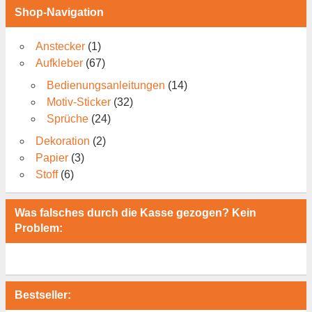
Shop-Navigation
Anstecker
(1)
Aufkleber
(67)
Bedienungsanleitungen
(14)
Motiv-Sticker
(32)
Sprüche
(24)
Dekoration
(2)
Papier
(3)
Stoff
(6)
Was falsches durch die Kasse gezogen? Kein
Problem:
Bestseller: