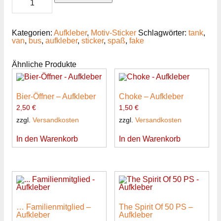
Tank-
Blender
-
Aufkleber
Kategorien:
Aufkleber
,
Motiv-Sticker
Schlagwörter:
tank
,
Menge
van
,
bus
,
aufkleber
,
sticker
,
spaß
,
fake
Ähnliche Produkte
Bier-Öffner – Aufkleber
Choke – Aufkleber
2,50
€
1,50
€
zzgl.
Versandkosten
zzgl.
Versandkosten
In den Warenkorb
In den Warenkorb
… Familienmitglied –
The Spirit Of 50 PS –
Aufkleber
Aufkleber