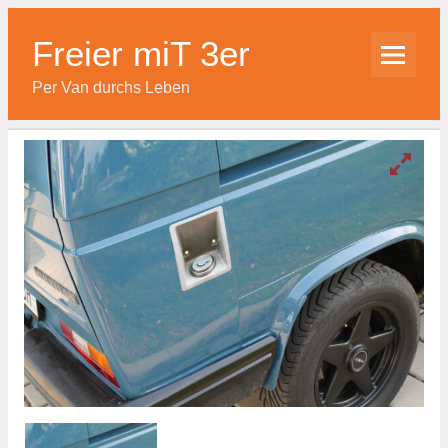
Skip
to
content
Freier miT 3er
Per Van durchs Leben