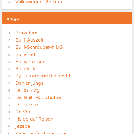
VolkswagenT25.com
Blogs
Bravebird
Bulli-Auszeit
Bulli-Schrauber-NMS
Bulli-Totti
Bulliverreisen
Busglück
By Bus around the world
Dehler Jungs
DFDS Blog
Die Bulli-Botschafter
DTClassics
Go Van
Helga auf Reisen
Jezebel
Käfertom´s Homepage