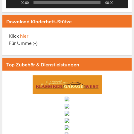
00:00
00:00
Download Kinderbett-Stütze
Klick
hier!
Für Umme ;-)
Top Zubehör & Dienstleistungen