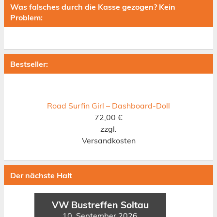
Was falsches durch die Kasse gezogen? Kein
Problem:
Bestseller:
Road Surfin Girl – Dashboard-Doll
72,00
€
zzgl.
Versandkosten
Der nächste Halt
VW Bustreffen Soltau
10. September 2026