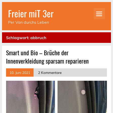
Skip
to
Freier miT 3er
content
Per Van durchs Leben
Schlagwort:
abbruch
Smart und Bio – Brüche der
Innenverkleidung sparsam reparieren
10. Juni 2021
2 Kommentare