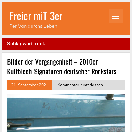
Skip
to
Freier miT 3er
content
Per Van durchs Leben
Schlagwort:
rock
Bilder der Vergangenheit – 2010er
Kultblech-Signaturen deutscher Rockstars
21. September 2021
Kommentar hinterlassen