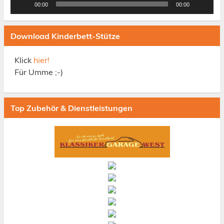
00:00
00:00
Download Kinderbett-Stütze
Klick
hier!
Für Umme ;-)
Top Zubehör & Dienstleistungen