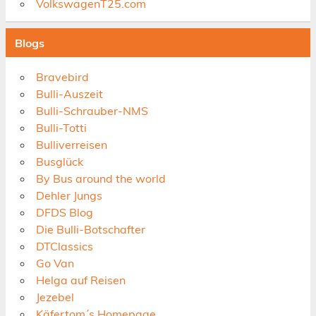
VolkswagenT25.com
Blogs
Bravebird
Bulli-Auszeit
Bulli-Schrauber-NMS
Bulli-Totti
Bulliverreisen
Busglück
By Bus around the world
Dehler Jungs
DFDS Blog
Die Bulli-Botschafter
DTClassics
Go Van
Helga auf Reisen
Jezebel
Käfertom´s Homepage