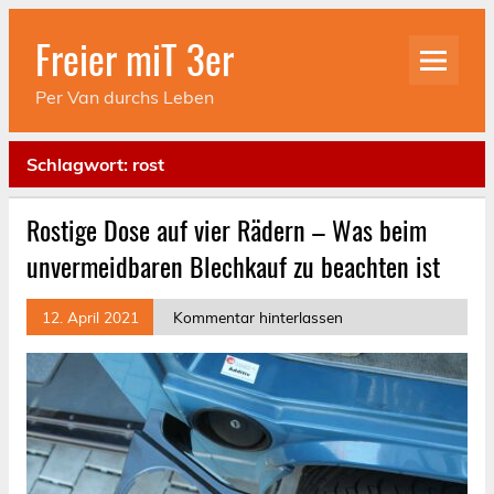
Skip
to
Freier miT 3er
content
Per Van durchs Leben
Schlagwort:
rost
Rostige Dose auf vier Rädern – Was beim
unvermeidbaren Blechkauf zu beachten ist
12. April 2021
Kommentar hinterlassen