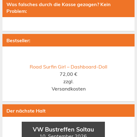
Was falsches durch die Kasse gezogen? Kein
Problem:
Bestseller:
Road Surfin Girl – Dashboard-Doll
72,00
€
zzgl.
Versandkosten
Der nächste Halt
VW Bustreffen Soltau
10. September 2026