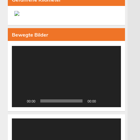
Bewegte Bilder
Video-
Player
00:00
00:00
Video-
Player