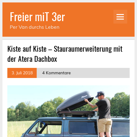
Skip
to
Freier miT 3er
content
Per Van durchs Leben
Kiste auf Kiste – Stauraumerweiterung mit
der Atera Dachbox
3. Juli 2018
4 Kommentare