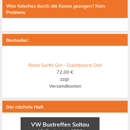
Was falsches durch die Kasse gezogen? Kein
Problem:
Bestseller:
Road Surfin Girl – Dashboard-Doll
72,00
€
zzgl.
Versandkosten
Der nächste Halt
VW Bustreffen Soltau