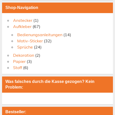
Shop-Navigation
Anstecker
(1)
Aufkleber
(67)
Bedienungsanleitungen
(14)
Motiv-Sticker
(32)
Sprüche
(24)
Dekoration
(2)
Papier
(3)
Stoff
(6)
Was falsches durch die Kasse gezogen? Kein
Problem:
Bestseller: