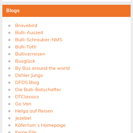
Blogs
Bravebird
Bulli-Auszeit
Bulli-Schrauber-NMS
Bulli-Totti
Bulliverreisen
Busglück
By Bus around the world
Dehler Jungs
DFDS Blog
Die Bulli-Botschafter
DTClassics
Go Van
Helga auf Reisen
Jezebel
Käfertom´s Homepage
Keine Eile