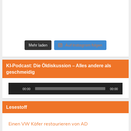
Auf Instagram folgen
Mehr laden
KI-Podcast: Die Öldiskussion – Alles andere als
geschmeidig
Audio-
00:00
00:00
Player
Lesestoff
Einen VW Käfer restaurieren von AD