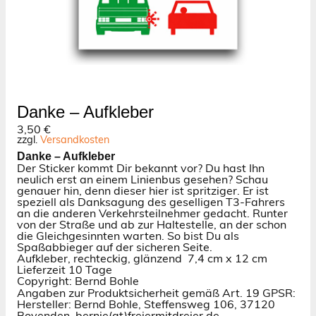
Danke – Aufkleber
3,50
€
zzgl.
Versandkosten
Danke – Aufkleber
Der Sticker kommt Dir bekannt vor? Du hast Ihn
neulich erst an einem Linienbus gesehen? Schau
genauer hin, denn dieser hier ist spritziger. Er ist
speziell als Danksagung des geselligen T3-Fahrers
an die anderen Verkehrsteilnehmer gedacht. Runter
von der Straße und ab zur Haltestelle, an der schon
die Gleichgesinnten warten. So bist Du als
Spaßabbieger auf der sicheren Seite.
Aufkleber, rechteckig, glänzend 7
,4 cm x 12 cm
Lieferzeit 10 Tage
Copyright: Bernd Bohle
Angaben zur Produktsicherheit gemäß Art. 19 GPSR:
Hersteller: Bernd Bohle, Steffensweg 106, 37120
Bovenden, bernie(at)freiermitdreier.de